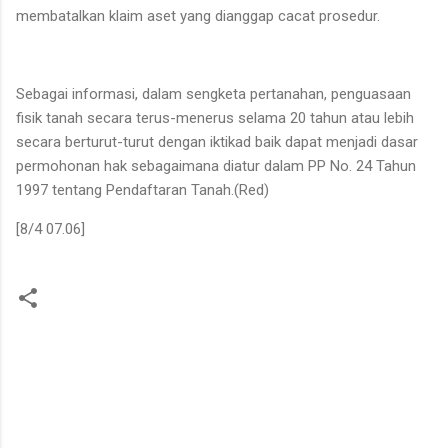
membatalkan klaim aset yang dianggap cacat prosedur.
Sebagai informasi, dalam sengketa pertanahan, penguasaan
fisik tanah secara terus-menerus selama 20 tahun atau lebih
secara berturut-turut dengan iktikad baik dapat menjadi dasar
permohonan hak sebagaimana diatur dalam PP No. 24 Tahun
1997 tentang Pendaftaran Tanah.(Red)
[8/4 07.06]
K
o
m
e