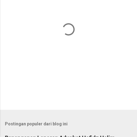
n
t
a
r
Postingan populer dari blog ini