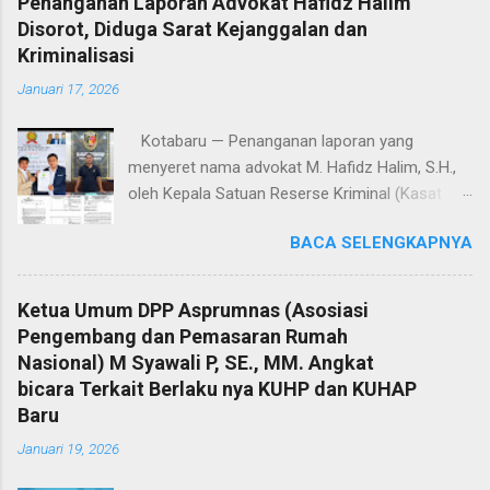
Penanganan Laporan Advokat Hafidz Halim
Disorot, Diduga Sarat Kejanggalan dan
Kriminalisasi
Januari 17, 2026
Kotabaru — Penanganan laporan yang
menyeret nama advokat M. Hafidz Halim, S.H.,
oleh Kepala Satuan Reserse Kriminal (Kasat
Reskrim) Polres Kotabaru, AKP Shoqif Fabrian
BACA SELENGKAPNYA
Y., S.T.K., S.I.K., M.H., menuai sorotan tajam dari
kalangan advokat dan pemerhati hukum. Proses
penyelidikan hingga penyidikan yang dilakukan
Ketua Umum DPP Asprumnas (Asosiasi
dinilai sarat kejanggalan dan berpotensi
Pengembang dan Pemasaran Rumah
mengarah pada dugaan kriminalisasi profesi
Nasional) M Syawali P, SE., MM. Angkat
advokat. Jumat (16/1/2026). Sorotan ini
bicara Terkait Berlaku nya KUHP dan KUHAP
mencuat lantaran laporan polisi tertanggal 4
Baru
Desember 2025 yang menjadi dasar
Januari 19, 2026
penanganan perkara diduga keliru sejak awal,
baik dalam penentuan organisasi advokat,