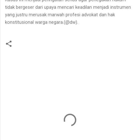
tidak bergeser dari upaya mencari keadilan menjadi instrumen
yang justru merusak marwah profesi advokat dan hak
konstitusional warga negara.(@dw).
K
o
m
e
n
t
a
r