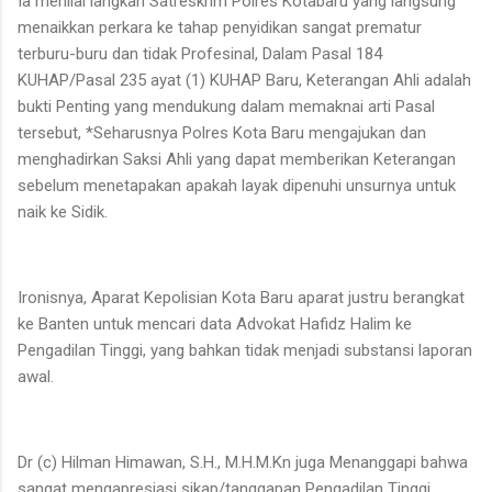
Ia menilai langkah Satreskrim Polres Kotabaru yang langsung
menaikkan perkara ke tahap penyidikan sangat prematur
terburu-buru dan tidak Profesinal, Dalam Pasal 184
KUHAP/Pasal 235 ayat (1) KUHAP Baru, Keterangan Ahli adalah
bukti Penting yang mendukung dalam memaknai arti Pasal
tersebut, *Seharusnya Polres Kota Baru mengajukan dan
menghadirkan Saksi Ahli yang dapat memberikan Keterangan
sebelum menetapakan apakah layak dipenuhi unsurnya untuk
naik ke Sidik.
Ironisnya, Aparat Kepolisian Kota Baru aparat justru berangkat
ke Banten untuk mencari data Advokat Hafidz Halim ke
Pengadilan Tinggi, yang bahkan tidak menjadi substansi laporan
awal.
Dr (c) Hilman Himawan, S.H., M.H.M.Kn juga Menanggapi bahwa
sangat mengapresiasi sikap/tanggapan Pengadilan Tinggi