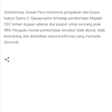
Sebelumnya, Dewan Pers menerima pengaduan dari kuasa
hukum Danny S. Djayaprawira terhadap pemberitaan Majalah
CEO terkait dugaan adanya dua paspor untuk seorang anak
WNI. Pengadu menilai pemberitaan tersebut tidak akurat, tidak
berimbang, dan diterbitkan tanpa konfirmasi yang memadai..
(tim/red).
K
o
m
e
n
t