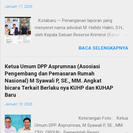
Januari 17, 2026
Kotabaru — Penanganan laporan yang
menyeret nama advokat M. Hafidz Halim, S.H.,
oleh Kepala Satuan Reserse Kriminal (Kasat
Reskrim) Polres Kotabaru, AKP Shoqif Fabrian
BACA SELENGKAPNYA
Y., S.T.K., S.I.K., M.H., menuai sorotan tajam dari
kalangan advokat dan pemerhati hukum. Proses
penyelidikan hingga penyidikan yang dilakukan
Ketua Umum DPP Asprumnas (Asosiasi
dinilai sarat kejanggalan dan berpotensi
Pengembang dan Pemasaran Rumah
mengarah pada dugaan kriminalisasi profesi
Nasional) M Syawali P, SE., MM. Angkat
advokat. Jumat (16/1/2026). Sorotan ini
bicara Terkait Berlaku nya KUHP dan KUHAP
mencuat lantaran laporan polisi tertanggal 4
Baru
Desember 2025 yang menjadi dasar
Januari 19, 2026
penanganan perkara diduga keliru sejak awal,
baik dalam penentuan organisasi advokat,
Keterangan Foto : . Ketua
alamat korespondensi, hingga langkah-langkah
Umum DPP Asprumnas, M Syawali P, SE , MM.
penyidikan yang dinilai melampaui kewenangan
CEO GROUP- Pemerintah Resmi