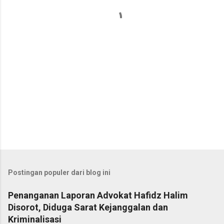
a
r
Postingan populer dari blog ini
Penanganan Laporan Advokat Hafidz Halim
Disorot, Diduga Sarat Kejanggalan dan
Kriminalisasi