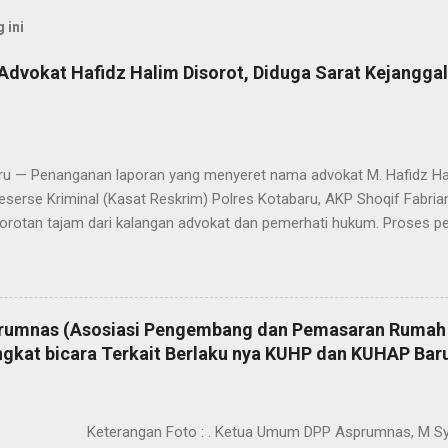
 ini
dvokat Hafidz Halim Disorot, Diduga Sarat Kejangga
 — Penanganan laporan yang menyeret nama advokat M. Hafidz Hali
serse Kriminal (Kasat Reskrim) Polres Kotabaru, AKP Shoqif Fabrian Y.,
orotan tajam dari kalangan advokat dan pemerhati hukum. Proses pe
n yang dilakukan dinilai sarat kejanggalan dan berpotensi mengarah 
dvokat. Jumat (16/1/2026). Sorotan ini mencuat lantaran laporan pol
g menjadi dasar penanganan perkara diduga keliru sejak awal, baik 
 alamat korespondensi, hingga langkah-langkah penyidikan yang dini
umnas (Asosiasi Pengembang dan Pemasaran Rumah 
aporan tersebut berangkat dari dugaan penggunaan kewenangan seb
Angkat bicara Terkait Berlaku nya KUHP dan KUHAP Bar
si Perkumpulan Pengacara dan Konsultan Hukum Indonesia (P3HI) oleh
s Jenderal P3HI, terkait aktivitas hukum Hafidz Halim di Pengadilan 
ngan Foto : . Ketua Umum DPP Asprumnas, M Syawali