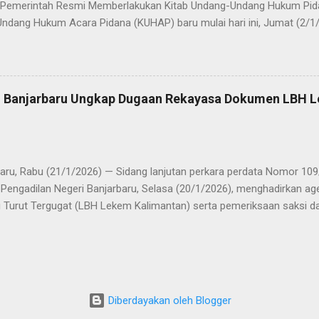
emerintah Resmi Memberlakukan Kitab Undang-Undang Hukum Pida
ndang Hukum Acara Pidana (KUHAP) baru mulai hari ini, Jumat (2/1/
aru ini diberlakukan dengan berdasarkan UU No 1 Tahun 2023, dan UU
 Asprumnas (Asosiasi Pengembang dan Pemasaran Rumah Nasional
icara T erkait Berlaku nya KUHP dan KUHAP Baru. k epada Awak media
arai, mengatakan bahwa, Penerapan KUHP dan KUHAP yang asli bua
PN Banjarbaru Ungkap Dugaan Rekayasa Dokumen LBH 
embanggakan kita semua. Selama ini kita menggunakan produk kolon
ahun, dari mulai kita dijajah sampai kita merdeka, revolusi, orde Bar
i.jelasnya kepada. Media CEO GROU...
ru, Rabu (21/1/2026) — Sidang lanjutan perkara perdata Nomor 10
i Pengadilan Negeri Banjarbaru, Selasa (20/1/2026), menghadirkan a
i Turut Tergugat (LBH Lekem Kalimantan) serta pemeriksaan saksi da
lim, S.H. Dalam persidangan tersebut, Penggugat menghadirkan lima 
Naufal, S.H., Teguh Angga Maulana, Normilawati, S.E., S.H., Muliadi
ksi memberikan keterangan yang dinilai signifikan dalam mengungkap
usan LBH Lekem Kalimantan serta dugaan ketidaksahihan sejumlah 
wan yang mengaku-ngaku sebagai Ketua dan Sekretaris LBH Lekem Ka
Diberdayakan oleh Blogger
m Hukum Penggugat, Rita Ria Safitri, S.H., bersama Griana dwinisa,