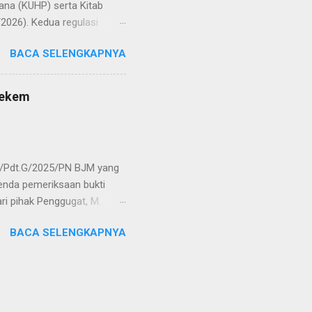
na (KUHP) serta Kitab
2026). Kedua regulasi
 No 13 Tahun 2024. Ketua
BACA SELENGKAPNYA
) M Syawali P, SE., MM.
 ketika berhasil
tan Indonesia, tentu
Lekem
ial setidaknya sudah
u hingga pasca
9/Pdt.G/2025/PN BJM yang
genda pemeriksaan bukti
ri pihak Penggugat, M.
orang saksi, yakni
BACA SELENGKAPNYA
, dan Deddy Ramdani, S.H.
 fakta-fakta terkait status
dokumen yang diajukan
limantan Selatan sejak
 menegaskan bahwa kesaksian