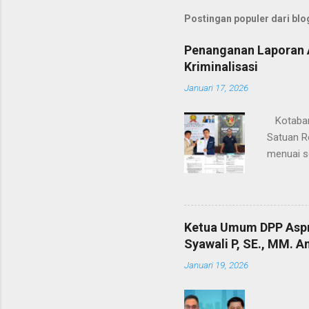
Postingan populer dari blog
Penanganan Laporan A
Kriminalisasi
Januari 17, 2026
Kotabaru
Satuan Re
menuai s
penyidika
profesi a
2025 yan
advokat,
Ketua Umum DPP Aspr
hukum. L
Syawali P, SE., MM. 
organisa
Januari 19, 2026
Sekretari
period...
Ketera