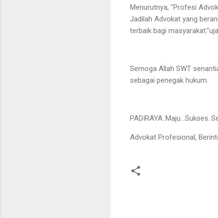
Menurutnya, "Profesi Advo
Jadilah Advokat yang bera
terbaik bagi masyarakat.”u
Semoga Allah SWT senantia
sebagai penegak hukum.
PADIRAYA..Maju…Sukses..Se
Advokat Profesional, Berint
K
o