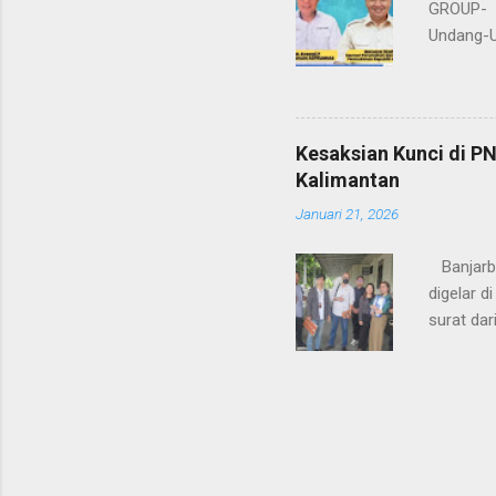
GROUP- P
Undang-U
pidana b
Umum DPP
Angkat b
mewawanc
Kesaksian Kunci di 
sangat m
Kalimantan
beratus t
Januari 21, 2026
Reformas
Banjarba
digelar d
surat dar
Hafidz Ha
Muhammad 
Kelima sa
kepengur
pihak la
2018. Ti