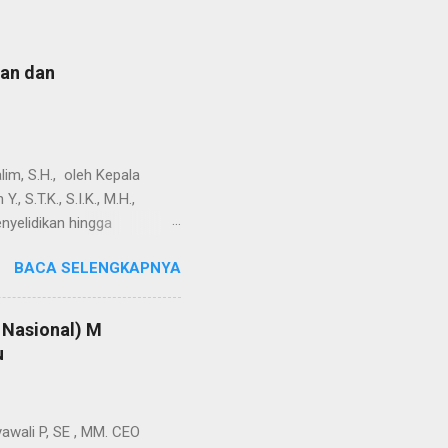
lan dan
m, S.H., oleh Kepala
 S.T.K., S.I.K., M.H.,
nyelidikan hingga
pada dugaan kriminalisasi
BACA SELENGKAPNYA
isi tertanggal 4 Desember
dalam penentuan organisasi
lai melampaui kewenangan
Nasional) M
agai advokat melalui
u
 Wijiono, S.H., selaku
Negeri Kotabaru pada
 P, SE , MM. CEO