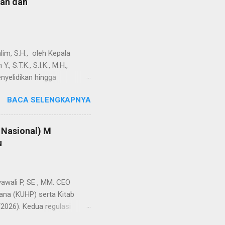
lan dan
m, S.H., oleh Kepala
 S.T.K., S.I.K., M.H.,
nyelidikan hingga
pada dugaan kriminalisasi
BACA SELENGKAPNYA
isi tertanggal 4 Desember
dalam penentuan organisasi
lai melampaui kewenangan
Nasional) M
agai advokat melalui
u
 Wijiono, S.H., selaku
Negeri Kotabaru pada
 P, SE , MM. CEO
na (KUHP) serta Kitab
2026). Kedua regulasi
 No 13 Tahun 2024. Ketua