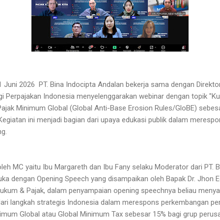
11 Juni 2026 PT. Bina Indocipta Andalan bekerja sama dengan Direk
ggi Perpajakan Indonesia menyelenggarakan webinar dengan topik "
ajak Minimum Global (Global Anti-Base Erosion Rules/GloBE) sebes
 Kegiatan ini menjadi bagian dari upaya edukasi publik dalam meresp
ng.
leh MC yaitu Ibu Margareth dan Ibu Fany selaku Moderator dari PT. 
ka dengan Opening Speech yang disampaikan oleh Bapak Dr. Jhon Eddy,
si Hukum & Pajak, dalam penyampaian opening speechnya beliau men
dari langkah strategis Indonesia dalam merespons perkembangan per
nimum Global atau Global Minimum Tax sebesar 15% bagi grup perusa