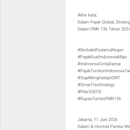
Akhir kata,
Salam Pajak Global, Strateg
Salam PMK 136 Tahun 2024
#BerbaktiPadamuNegeri
#PajakKuatIndonesiaMaju
#IndonesiaCintaDamai
#PajakTumbuhIndonesiaTa
#SiapMenghadapiGMT
#SmartTaxStrategy
#Pilar2OECD
#KupasTuntasPMK136
Jakarta, 11 Juni 2026
Salam & Hormat Panitia We