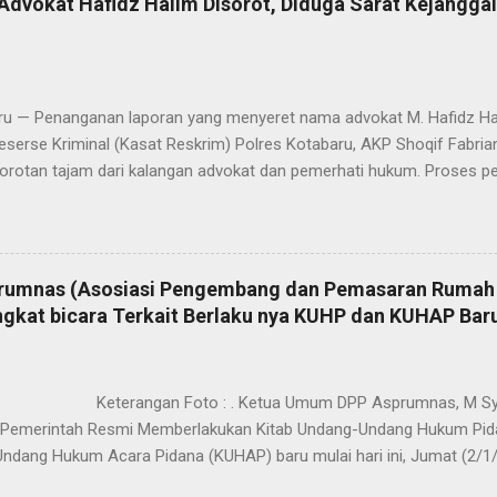
dvokat Hafidz Halim Disorot, Diduga Sarat Kejangga
 — Penanganan laporan yang menyeret nama advokat M. Hafidz Hali
serse Kriminal (Kasat Reskrim) Polres Kotabaru, AKP Shoqif Fabrian Y.,
orotan tajam dari kalangan advokat dan pemerhati hukum. Proses pe
n yang dilakukan dinilai sarat kejanggalan dan berpotensi mengarah 
dvokat. Jumat (16/1/2026). Sorotan ini mencuat lantaran laporan pol
g menjadi dasar penanganan perkara diduga keliru sejak awal, baik 
 alamat korespondensi, hingga langkah-langkah penyidikan yang dini
umnas (Asosiasi Pengembang dan Pemasaran Rumah 
aporan tersebut berangkat dari dugaan penggunaan kewenangan seb
Angkat bicara Terkait Berlaku nya KUHP dan KUHAP Bar
si Perkumpulan Pengacara dan Konsultan Hukum Indonesia (P3HI) oleh
s Jenderal P3HI, terkait aktivitas hukum Hafidz Halim di Pengadilan 
ngan Foto : . Ketua Umum DPP Asprumnas, M Syawali
emerintah Resmi Memberlakukan Kitab Undang-Undang Hukum Pida
ndang Hukum Acara Pidana (KUHAP) baru mulai hari ini, Jumat (2/1/
aru ini diberlakukan dengan berdasarkan UU No 1 Tahun 2023, dan UU