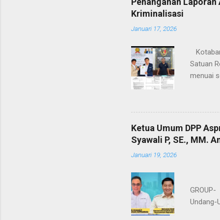
Penanganan Laporan A
Kriminalisasi
Januari 17, 2026
Kotabaru
Satuan Re
menuai s
penyidika
profesi a
2025 yan
advokat,
Ketua Umum DPP Aspr
hukum. L
Syawali P, SE., MM. 
organisa
Januari 19, 2026
Sekretari
period...
Ketera
GROUP- P
Undang-U
pidana b