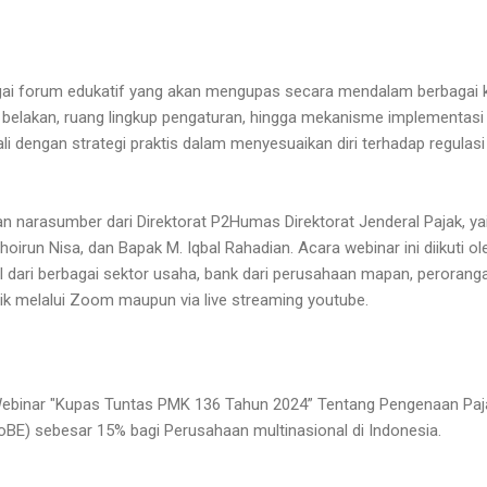
agai forum edukatif yang akan mengupas secara mendalam berbagai
r belakan, ruang lingkup pengaturan, hingga mekanisme implementasi 
ali dengan strategi praktis dalam menyesuaikan diri terhadap regulasi
an narasumber dari Direktorat P2Humas Direktorat Jenderal Pajak, ya
oirun Nisa, dan Bapak M. Iqbal Rahadian. Acara webinar ini diikuti o
 dari berbagai sektor usaha, bank dari perusahaan mapan, perorangan
aik melalui Zoom maupun via live streaming youtube.
ebinar "Kupas Tuntas PMK 136 Tahun 2024” Tentang Pengenaan Paj
oBE) sebesar 15% bagi Perusahaan multinasional di Indonesia.