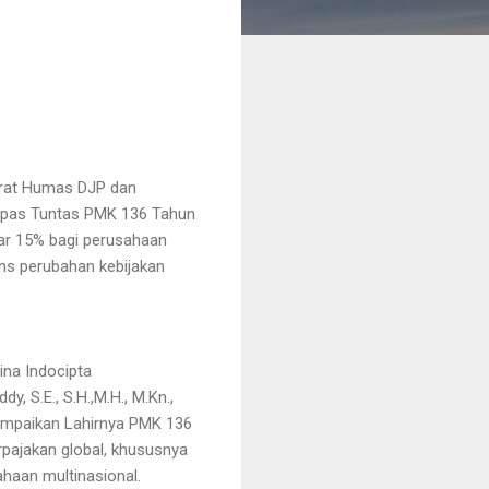
torat Humas DJP dan
Kupas Tuntas PMK 136 Tahun
ar 15% bagi perusahaan
ons perubahan kebijakan
Bina Indocipta
 S.E., S.H.,M.H., M.Kn.,
yampaikan Lahirnya PMK 136
pajakan global, khususnya
haan multinasional.