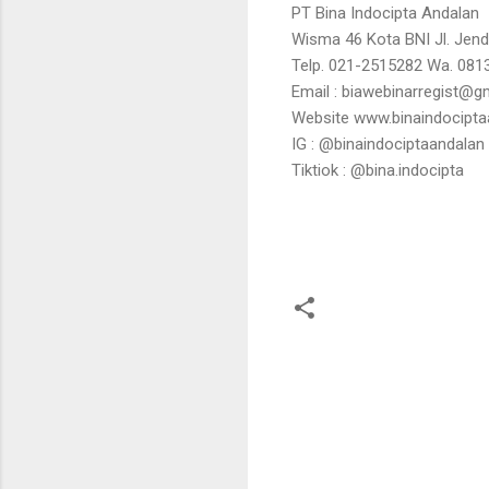
PT Bina Indocipta Andalan
Wisma 46 Kota BNI Jl. Jend
Telp. 021-2515282 Wa. 081
Email : biawebinarregist@g
Website www.binaindocipt
IG : @binaindociptaandalan
Tiktiok : @bina.indocipta
K
o
m
e
n