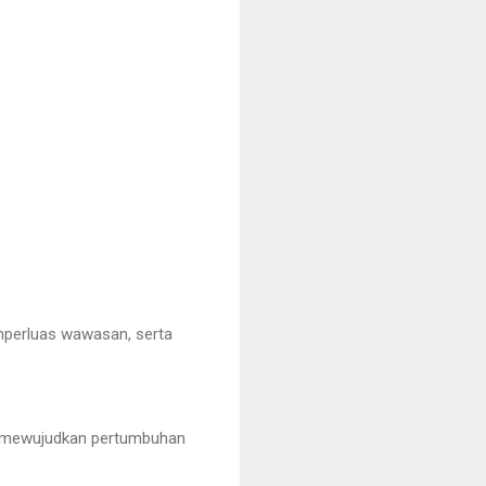
emperluas wawasan, serta
i mewujudkan pertumbuhan