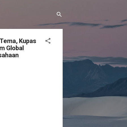
 Tema, Kupas
m Global
usahaan