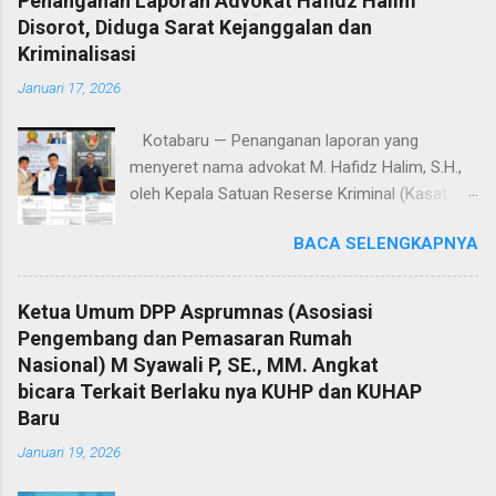
Penanganan Laporan Advokat Hafidz Halim
Disorot, Diduga Sarat Kejanggalan dan
Kriminalisasi
Januari 17, 2026
Kotabaru — Penanganan laporan yang
menyeret nama advokat M. Hafidz Halim, S.H.,
oleh Kepala Satuan Reserse Kriminal (Kasat
Reskrim) Polres Kotabaru, AKP Shoqif Fabrian
BACA SELENGKAPNYA
Y., S.T.K., S.I.K., M.H., menuai sorotan tajam dari
kalangan advokat dan pemerhati hukum. Proses
penyelidikan hingga penyidikan yang dilakukan
Ketua Umum DPP Asprumnas (Asosiasi
dinilai sarat kejanggalan dan berpotensi
Pengembang dan Pemasaran Rumah
mengarah pada dugaan kriminalisasi profesi
Nasional) M Syawali P, SE., MM. Angkat
advokat. Jumat (16/1/2026). Sorotan ini
bicara Terkait Berlaku nya KUHP dan KUHAP
mencuat lantaran laporan polisi tertanggal 4
Baru
Desember 2025 yang menjadi dasar
Januari 19, 2026
penanganan perkara diduga keliru sejak awal,
baik dalam penentuan organisasi advokat,