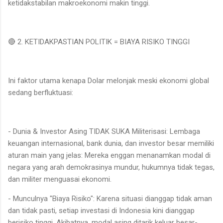
ketidakstabilan makroekonomi makin tinggi.
🔴 2. KETIDAKPASTIAN POLITIK = BIAYA RISIKO TINGGI
Ini faktor utama kenapa Dolar melonjak meski ekonomi global
sedang berfluktuasi:
- Dunia & Investor Asing TIDAK SUKA Militerisasi: Lembaga
keuangan internasional, bank dunia, dan investor besar memiliki
aturan main yang jelas: Mereka enggan menanamkan modal di
negara yang arah demokrasinya mundur, hukumnya tidak tegas,
dan militer menguasai ekonomi.
- Munculnya "Biaya Risiko": Karena situasi dianggap tidak aman
dan tidak pasti, setiap investasi di Indonesia kini dianggap
berisiko tinggi. Akibatnya, modal asing ditarik keluar besar-