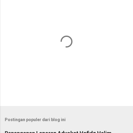
n
t
a
r
Postingan populer dari blog ini