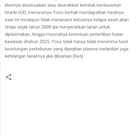
kliennya diselesaikan atau diserahkan kembali berdasarkan
hirarki UUD, menurutnya Yono berhak mendapatkan hasilnya
saat ini meskipun tidak menanami kebunnya kelapa sawit akan
tetapi sejak tahun 2008 dia menyerahkan lahan untuk
diplasmakan, hingga munculnya ketentuan penertiban hutan
kawasan ditahun 2025, Yono tidak hanya tidak menerima hasil
keuntungan perkebunan yang dijanjikan plasma melainkan juga
kehilangan tanahnya jika dibiarkan.(Red)
K
o
m
e
n
t