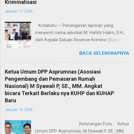
Kriminalisasi
Januari 17, 2026
Kotabaru — Penanganan laporan yang
menyeret nama advokat M. Hafidz Halim, S.H.,
oleh Kepala Satuan Reserse Kriminal (Kasat
Reskrim) Polres Kotabaru, AKP Shoqif Fabrian
BACA SELENGKAPNYA
Y., S.T.K., S.I.K., M.H., menuai sorotan tajam dari
kalangan advokat dan pemerhati hukum. Proses
penyelidikan hingga penyidikan yang dilakukan
Ketua Umum DPP Asprumnas (Asosiasi
dinilai sarat kejanggalan dan berpotensi
Pengembang dan Pemasaran Rumah
mengarah pada dugaan kriminalisasi profesi
Nasional) M Syawali P, SE., MM. Angkat
advokat. Jumat (16/1/2026). Sorotan ini
bicara Terkait Berlaku nya KUHP dan KUHAP
mencuat lantaran laporan polisi tertanggal 4
Baru
Desember 2025 yang menjadi dasar
Januari 19, 2026
penanganan perkara diduga keliru sejak awal,
baik dalam penentuan organisasi advokat,
Keterangan Foto : . Ketua
alamat korespondensi, hingga langkah-langkah
Umum DPP Asprumnas, M Syawali P, SE , MM.
penyidikan yang dinilai melampaui kewenangan