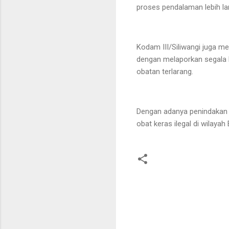
proses pendalaman lebih lan
Kodam III/Siliwangi juga m
dengan melaporkan segala 
obatan terlarang.
Dengan adanya penindakan i
obat keras ilegal di wilaya
K
o
m
e