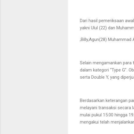
Dari hasil pemeriksaan awa
yakni Ulul (22) dan Muhamm
,Billy,Agun(28) Muhammad 
Selain mengamankan para te
dalam kategori “Type G”. Oba
serta Double Y, yang diperju
Berdasarkan keterangan para
melayani transaksi secara 
mulai pukul 15.00 hingga 1
mengakui telah menjalankan