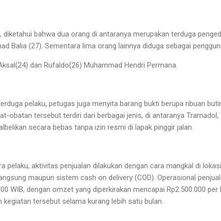
l, diketahui bahwa dua orang di antaranya merupakan terduga penged
ad Balia (27). Sementara lima orang lainnya diduga sebagai penggun
Aksal(24) dan Rufaldo(26) Muhammad Hendri Permana.
rduga pelaku, petugas juga menyita barang bukti berupa ribuan buti
t-obatan tersebut terdiri dari berbagai jenis, di antaranya Tramadol, 
albelikan secara bebas tanpa izin resmi di lapak pinggir jalan.
 pelaku, aktivitas penjualan dilakukan dengan cara mangkal di lokasi
langsung maupun sistem cash on delivery (COD). Operasional penjual
9.00 WIB, dengan omzet yang diperkirakan mencapai Rp2.500.000 per h
 kegiatan tersebut selama kurang lebih satu bulan.