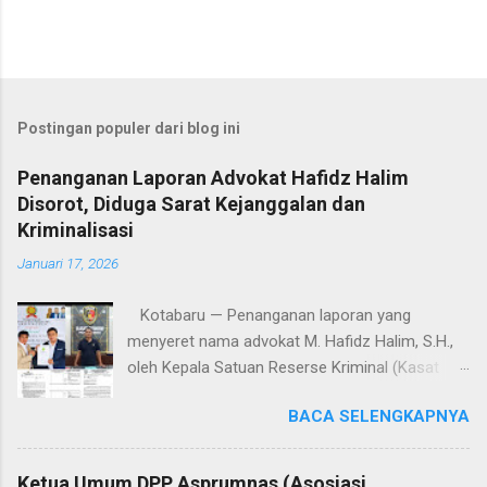
Postingan populer dari blog ini
Penanganan Laporan Advokat Hafidz Halim
Disorot, Diduga Sarat Kejanggalan dan
Kriminalisasi
Januari 17, 2026
Kotabaru — Penanganan laporan yang
menyeret nama advokat M. Hafidz Halim, S.H.,
oleh Kepala Satuan Reserse Kriminal (Kasat
Reskrim) Polres Kotabaru, AKP Shoqif Fabrian
BACA SELENGKAPNYA
Y., S.T.K., S.I.K., M.H., menuai sorotan tajam dari
kalangan advokat dan pemerhati hukum. Proses
penyelidikan hingga penyidikan yang dilakukan
Ketua Umum DPP Asprumnas (Asosiasi