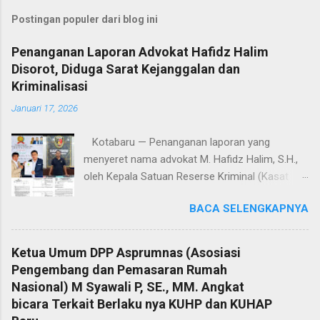
Postingan populer dari blog ini
Penanganan Laporan Advokat Hafidz Halim
Disorot, Diduga Sarat Kejanggalan dan
Kriminalisasi
Januari 17, 2026
Kotabaru — Penanganan laporan yang
menyeret nama advokat M. Hafidz Halim, S.H.,
oleh Kepala Satuan Reserse Kriminal (Kasat
Reskrim) Polres Kotabaru, AKP Shoqif Fabrian
BACA SELENGKAPNYA
Y., S.T.K., S.I.K., M.H., menuai sorotan tajam dari
kalangan advokat dan pemerhati hukum. Proses
penyelidikan hingga penyidikan yang dilakukan
Ketua Umum DPP Asprumnas (Asosiasi
dinilai sarat kejanggalan dan berpotensi
Pengembang dan Pemasaran Rumah
mengarah pada dugaan kriminalisasi profesi
Nasional) M Syawali P, SE., MM. Angkat
advokat. Jumat (16/1/2026). Sorotan ini
bicara Terkait Berlaku nya KUHP dan KUHAP
mencuat lantaran laporan polisi tertanggal 4