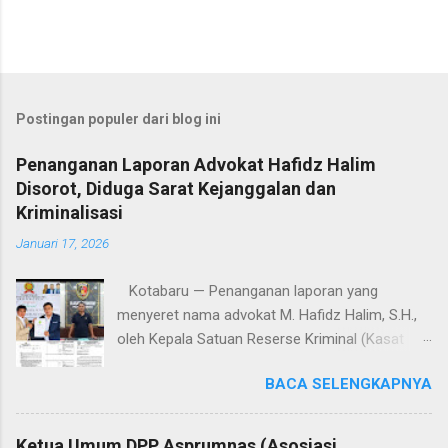
Postingan populer dari blog ini
Penanganan Laporan Advokat Hafidz Halim
Disorot, Diduga Sarat Kejanggalan dan
Kriminalisasi
Januari 17, 2026
Kotabaru — Penanganan laporan yang
menyeret nama advokat M. Hafidz Halim, S.H.,
oleh Kepala Satuan Reserse Kriminal (Kasat
Reskrim) Polres Kotabaru, AKP Shoqif Fabrian
BACA SELENGKAPNYA
Y., S.T.K., S.I.K., M.H., menuai sorotan tajam dari
kalangan advokat dan pemerhati hukum. Proses
penyelidikan hingga penyidikan yang dilakukan
Ketua Umum DPP Asprumnas (Asosiasi