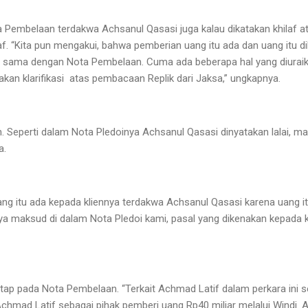
a Pembelaan terdakwa Achsanul Qasasi juga kalau dikatakan khilaf at
. “Kita pun mengakui, bahwa pemberian uang itu ada dan uang itu di
a sama dengan Nota Pembelaan. Cuma ada beberapa hal yang diuraik
 akan klarifikasi atas pembacaan Replik dari Jaksa,” ungkapnya.
ah. Seperti dalam Nota Pledoinya Achsanul Qasasi dinyatakan lalai, 
a.
ang itu ada kepada kliennya terdakwa Achsanul Qasasi karena uang it
aya maksud di dalam Nota Pledoi kami, pasal yang dikenakan kepada k
tap pada Nota Pembelaan. “Terkait Achmad Latif dalam perkara ini se
Achmad Latif sebagai pihak pemberi uang Rp40 miliar melalui Windi. A