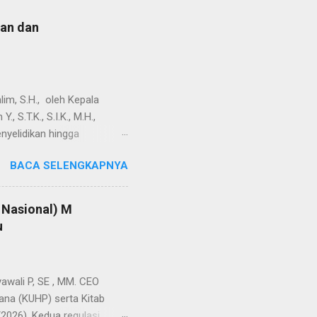
lan dan
m, S.H., oleh Kepala
 S.T.K., S.I.K., M.H.,
nyelidikan hingga
pada dugaan kriminalisasi
BACA SELENGKAPNYA
isi tertanggal 4 Desember
dalam penentuan organisasi
lai melampaui kewenangan
Nasional) M
agai advokat melalui
u
 Wijiono, S.H., selaku
Negeri Kotabaru pada
 P, SE , MM. CEO
na (KUHP) serta Kitab
2026). Kedua regulasi