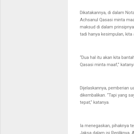
Dikatakannya, di dalam Not
Achsanul Qasasi minta maaf
maksud di dalam prinsipny
tadi hanya kesimpulan, kita
“Dua hal itu akan kita bant
Qasasi minta maaf,” katany
Dijelaskannya, pemberian u
dikembalikan. “Tapi yang s
tepat,” katanya.
Ia menegaskan, pihaknya te
Jaksa dalam isi Repliknya, 