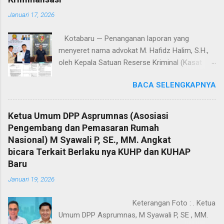
Januari 17, 2026
Kotabaru — Penanganan laporan yang
menyeret nama advokat M. Hafidz Halim, S.H.,
oleh Kepala Satuan Reserse Kriminal (Kasat
Reskrim) Polres Kotabaru, AKP Shoqif Fabrian
BACA SELENGKAPNYA
Y., S.T.K., S.I.K., M.H., menuai sorotan tajam dari
kalangan advokat dan pemerhati hukum. Proses
penyelidikan hingga penyidikan yang dilakukan
Ketua Umum DPP Asprumnas (Asosiasi
dinilai sarat kejanggalan dan berpotensi
Pengembang dan Pemasaran Rumah
mengarah pada dugaan kriminalisasi profesi
Nasional) M Syawali P, SE., MM. Angkat
advokat. Jumat (16/1/2026). Sorotan ini
bicara Terkait Berlaku nya KUHP dan KUHAP
mencuat lantaran laporan polisi tertanggal 4
Baru
Desember 2025 yang menjadi dasar
Januari 19, 2026
penanganan perkara diduga keliru sejak awal,
baik dalam penentuan organisasi advokat,
Keterangan Foto : . Ketua
alamat korespondensi, hingga langkah-langkah
Umum DPP Asprumnas, M Syawali P, SE , MM.
penyidikan yang dinilai melampaui kewenangan