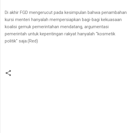
Di akhir FGD mengerucut pada kesimpulan bahwa penambahan
kursi menteri hanyalah mempersiapkan bagi-bagi kekuasaan
koalisi gemuk pemerintahan mendatang, argumentasi
pemerintah untuk kepentingan rakyat hanyalah "kosmetik
politik" saja.(Red)
K
o
m
e
n
t