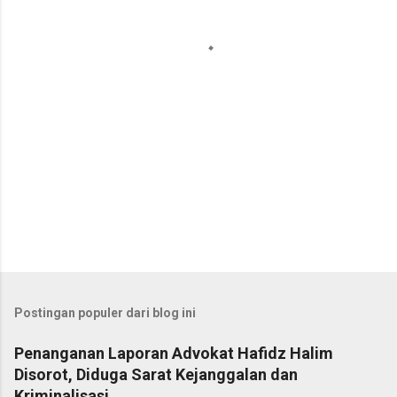
a
r
Postingan populer dari blog ini
Penanganan Laporan Advokat Hafidz Halim
Disorot, Diduga Sarat Kejanggalan dan
Kriminalisasi