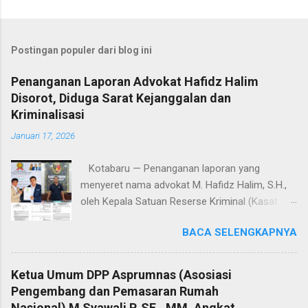
Postingan populer dari blog ini
Penanganan Laporan Advokat Hafidz Halim
Disorot, Diduga Sarat Kejanggalan dan
Kriminalisasi
Januari 17, 2026
Kotabaru — Penanganan laporan yang
menyeret nama advokat M. Hafidz Halim, S.H.,
oleh Kepala Satuan Reserse Kriminal (Kasat
Reskrim) Polres Kotabaru, AKP Shoqif Fabrian
BACA SELENGKAPNYA
Y., S.T.K., S.I.K., M.H., menuai sorotan tajam dari
kalangan advokat dan pemerhati hukum. Proses
penyelidikan hingga penyidikan yang dilakukan
Ketua Umum DPP Asprumnas (Asosiasi
dinilai sarat kejanggalan dan berpotensi
Pengembang dan Pemasaran Rumah
mengarah pada dugaan kriminalisasi profesi
Nasional) M Syawali P, SE., MM. Angkat